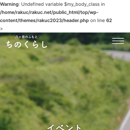
Warning
: Undefined variable $my_body_class in
/home/rakuc/rakuc.net/public_html/top/wp-
content/themes/rakuc2023/header.php
on line
62
>
Skip
to
content
イベント