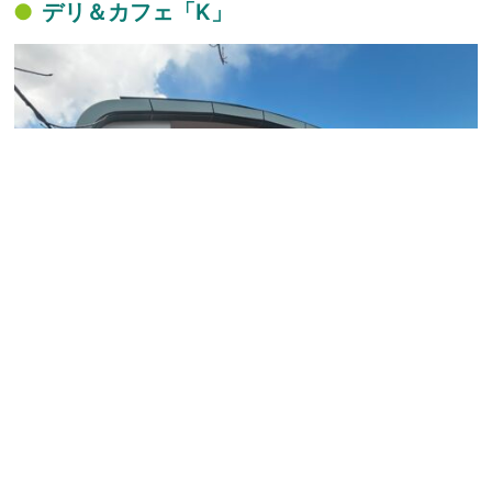
デリ＆カフェ「K」
投
Old post
New post