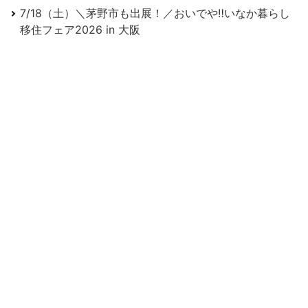
7/18（土）＼茅野市も出展！／おいでや‼いなか暮らし
移住フェア2026 in 大阪
＼茅野市も出展！／信州で暮らす働くフェア2026開
催！
2026年10月～12月の体験住宅利用者募集！
求む消防力！あなたのちからを諏訪の地で活かしません
か？
＼諏訪6市町村合同セミナー／先輩移住者に諏訪地域の
暮らしを聞いてみよう
＼茅野市役所への就職を考えている方／茅野市就職説明
会を開催します！
＼茅野市も参加！／5/16（土）楽園信州移住セミナー in
東京 開催！