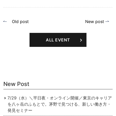
投
Old post
New post
稿
ナ
ALL EVENT
ビ
ゲ
ー
シ
ョ
New Post
ン
7/29（水）＼平日夜・オンライン開催／東京のキャリア
を⼋ヶ岳のふもとで。茅野で⾒つける、新しい働き⽅・
発⾒セミナー