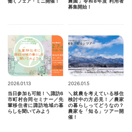
働くフェア・ミニ開催！
農園」令和8年度 利用者
募集開始！
2026.01.13
2026.01.5
当日参加も可能！＼諏訪6
＼就農を考えている移住
市町村合同セミナー／先
検討中の方必見！／農家
輩移住者に諏訪地域の暮
の暮らしってどうなの？
らしを聞いてみよう
農家を「知る」ツアー開
催！