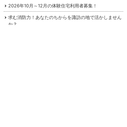
2026年10月～12月の体験住宅利用者募集！
求む消防力！あなたのちからを諏訪の地で活かしません
か？
＼諏訪6市町村合同セミナー／先輩移住者に諏訪地域の
暮らしを聞いてみよう
＼茅野市役所への就職を考えている方／茅野市就職説明
会を開催します！
＼茅野市も参加！／5/16（土）楽園信州移住セミナー in
東京 開催！
6/26（金）８組限定！出張移住相談会 in 名古屋＆＼ま
ちのたね／茅野市PRイベント同時期開催！
5/24（日）山ん家フェス2026に参加します！
【キャンセル待ち予約受付中】5/23(土) 八ヶ岳のふもと