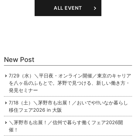
ナ
ALL EVENT
ビ
ゲ
ー
シ
ョ
New Post
ン
7/29（水）＼平日夜・オンライン開催／東京のキャリア
を⼋ヶ岳のふもとで。茅野で⾒つける、新しい働き⽅・
発⾒セミナー
7/18（土）＼茅野市も出展！／おいでや‼いなか暮らし
移住フェア2026 in 大阪
＼茅野市も出展！／信州で暮らす働くフェア2026開
催！