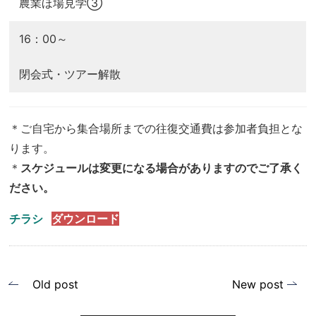
農業ほ場見学③
16：00～
閉会式・ツアー解散
＊ご自宅から集合場所までの往復交通費は参加者負担とな
ります。
＊
スケジュールは変更になる場合がありますのでご了承く
ださい。
チラシ
ダウンロード
投
Old post
New post
稿