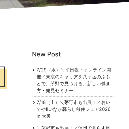
New Post
7/29（水）＼平日夜・オンライン開
催／東京のキャリアを⼋ヶ岳のふも
とで。茅野で⾒つける、新しい働き
⽅・発⾒セミナー
7/18（土）＼茅野市も出展！／おい
でや‼いなか暮らし移住フェア2026
in 大阪
＼茅野市も出展！／信州で暮らす働