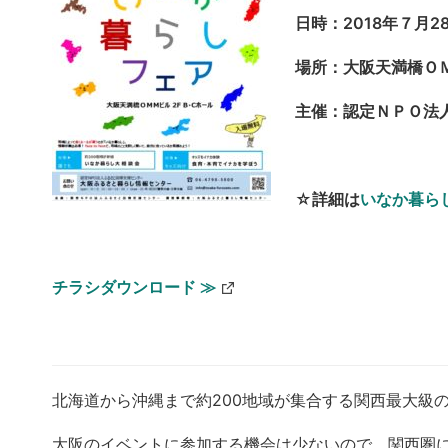
日時：2018年７月28
場所：大阪天満橋ＯＭ
主催：認定ＮＰＯ法
☆詳細は
いなか暮ら
チラシダウンロード ≫
北海道から沖縄まで約200地域が集合する関西最大級
大阪のイベントに参加する機会は少ないので、関西圏