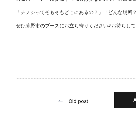
「チノシってそもそもどこにあるの？」「どんな場所
ぜひ茅野市のブースにお立ち寄りください♪お待ちして
投
Old post
稿
ナ
ビ