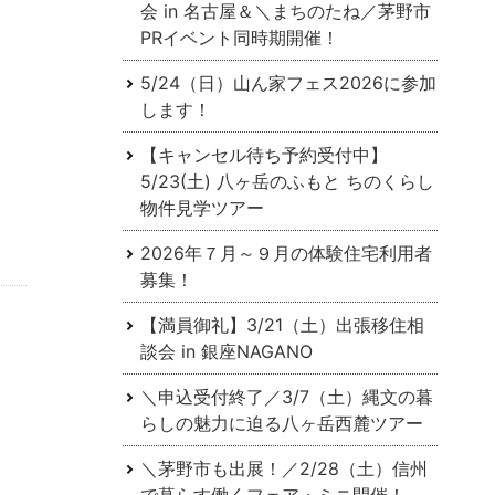
会 in 名古屋＆＼まちのたね／茅野市
PRイベント同時期開催！
。
5/24（日）山ん家フェス2026に参加
します！
【キャンセル待ち予約受付中】
5/23(土) 八ヶ岳のふもと ちのくらし
物件見学ツアー
2026年７月～９月の体験住宅利用者
募集！
【満員御礼】3/21（土）出張移住相
談会 in 銀座NAGANO
＼申込受付終了／3/7（土）縄文の暮
らしの魅力に迫る八ヶ岳西麓ツアー
＼茅野市も出展！／2/28（土）信州