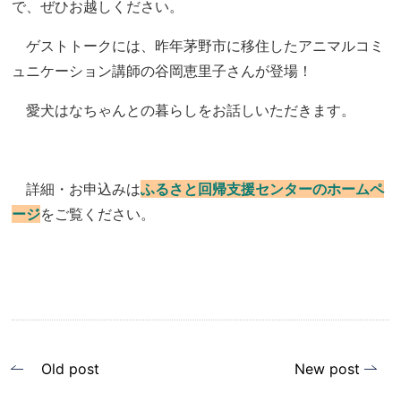
で、ぜひお越しください。
ゲストトークには、昨年茅野市に移住したアニマルコミ
ュニケーション講師の谷岡恵里子さんが登場！
愛犬はなちゃんとの暮らしをお話しいただきます。
詳細・お申込みは
ふるさと回帰支援センターのホームペ
ージ
をご覧ください。
投
Old post
New post
稿