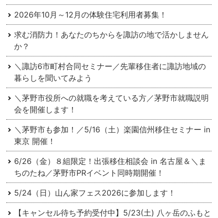
2026年10月～12月の体験住宅利用者募集！
求む消防力！あなたのちからを諏訪の地で活かしません
か？
＼諏訪6市町村合同セミナー／先輩移住者に諏訪地域の
暮らしを聞いてみよう
＼茅野市役所への就職を考えている方／茅野市就職説明
会を開催します！
＼茅野市も参加！／5/16（土）楽園信州移住セミナー in
東京 開催！
6/26（金）８組限定！出張移住相談会 in 名古屋＆＼ま
ちのたね／茅野市PRイベント同時期開催！
5/24（日）山ん家フェス2026に参加します！
【キャンセル待ち予約受付中】5/23(土) 八ヶ岳のふもと