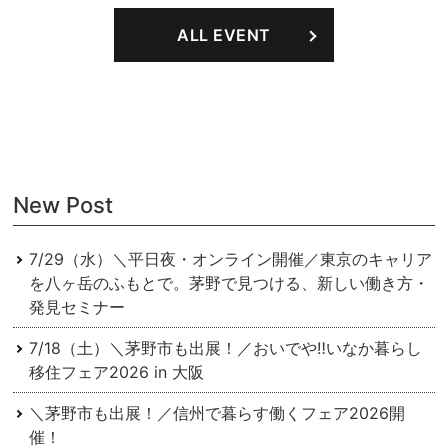
ナ
ALL EVENT
ビ
ゲ
ー
シ
ョ
New Post
ン
7/29（水）＼平日夜・オンライン開催／東京のキャリア
を⼋ヶ岳のふもとで。茅野で⾒つける、新しい働き⽅・
発⾒セミナー
7/18（土）＼茅野市も出展！／おいでや‼いなか暮らし
移住フェア2026 in 大阪
＼茅野市も出展！／信州で暮らす働くフェア2026開
催！