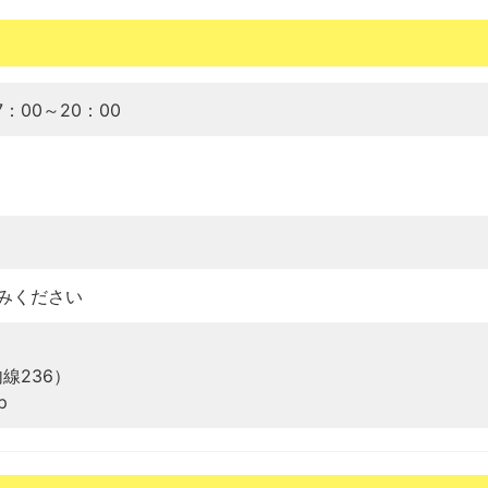
7：00～20：00
みください
（内線236）
p