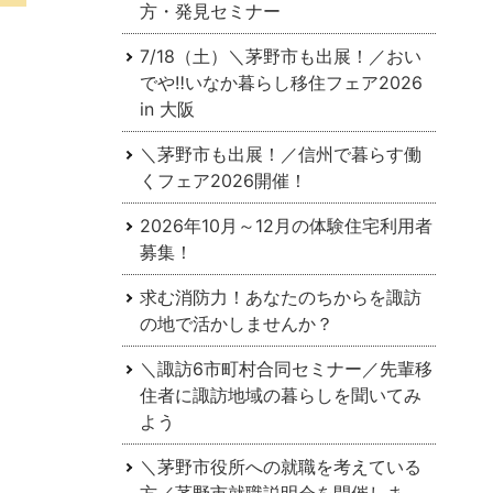
⽅・発⾒セミナー
7/18（土）＼茅野市も出展！／おい
でや‼いなか暮らし移住フェア2026
in 大阪
＼茅野市も出展！／信州で暮らす働
くフェア2026開催！
2026年10月～12月の体験住宅利用者
募集！
求む消防力！あなたのちからを諏訪
の地で活かしませんか？
＼諏訪6市町村合同セミナー／先輩移
住者に諏訪地域の暮らしを聞いてみ
よう
＼茅野市役所への就職を考えている