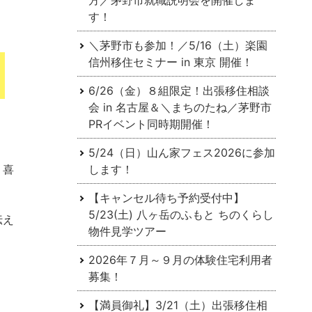
方／茅野市就職説明会を開催しま
す！
＼茅野市も参加！／5/16（土）楽園
信州移住セミナー in 東京 開催！
6/26（金）８組限定！出張移住相談
会 in 名古屋＆＼まちのたね／茅野市
PRイベント同時期開催！
5/24（日）山ん家フェス2026に参加
、喜
します！
【キャンセル待ち予約受付中】
5/23(土) 八ヶ岳のふもと ちのくらし
伝え
物件見学ツアー
2026年７月～９月の体験住宅利用者
募集！
【満員御礼】3/21（土）出張移住相