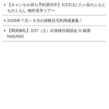
【キャンセル待ち予約受付中】5/23(土) 八ヶ岳のふもと
ちのくらし 物件見学ツアー
2026年７月～９月の体験住宅利用者募集！
【満員御礼】3/21（土）出張移住相談会 in 銀座
NAGANO
＼申込受付終了／3/7（土）縄文の暮らしの魅力に迫る
八ヶ岳西麓ツアー
＼茅野市も出展！／2/28（土）信州で暮らす働くフェ
ア・ミニ開催！
アーカイブ
2026