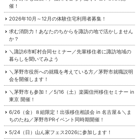
催！
2026年10月～12月の体験住宅利用者募集！
求む消防力！あなたのちからを諏訪の地で活かしません
か？
＼諏訪6市町村合同セミナー／先輩移住者に諏訪地域の
暮らしを聞いてみよう
＼茅野市役所への就職を考えている方／茅野市就職説明
会を開催します！
＼茅野市も参加！／5/16（土）楽園信州移住セミナー in
東京 開催！
6/26（金）８組限定！出張移住相談会 in 名古屋＆＼ま
ちのたね／茅野市PRイベント同時期開催！
5/24（日）山ん家フェス2026に参加します！