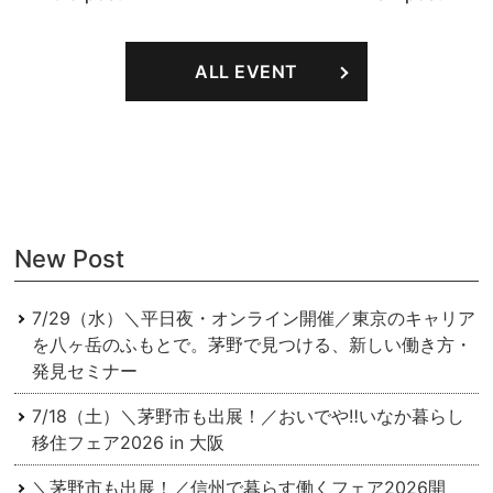
稿
ナ
ALL EVENT
ビ
ゲ
ー
シ
ョ
New Post
ン
7/29（水）＼平日夜・オンライン開催／東京のキャリア
を⼋ヶ岳のふもとで。茅野で⾒つける、新しい働き⽅・
発⾒セミナー
7/18（土）＼茅野市も出展！／おいでや‼いなか暮らし
移住フェア2026 in 大阪
＼茅野市も出展！／信州で暮らす働くフェア2026開