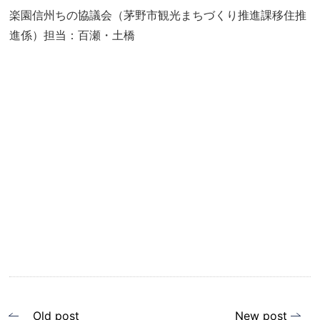
楽園信州ちの協議会（茅野市観光まちづくり推進課移住推
進係）担当：百瀬・土橋
投
Old post
New post