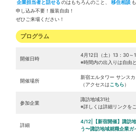
企業担当者と話せる
のはもちろんのこと、
移住相談
申し込み不要！服装自由！
ぜひご来場ください！
プログラム
4月12日（土）13：30～1
開催日時
※時間内の出入りは自由
新宿エルタワー サンスカ
開催場所
（アクセスは
こちら
）
諏訪地域31社
参加企業
※詳しくは詳細リンクを
4/12|【新宿開催】諏訪地
詳細
う〜諏訪地域就職企業ガ