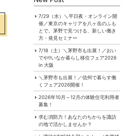
7/29（水）＼平日夜・オンライン開
催／東京のキャリアを⼋ヶ岳のふも
とで。茅野で⾒つける、新しい働き
⽅・発⾒セミナー
7/18（土）＼茅野市も出展！／おい
でや‼いなか暮らし移住フェア2026
in 大阪
＼茅野市も出展！／信州で暮らす働
くフェア2026開催！
2026年10月～12月の体験住宅利用者
募集！
求む消防力！あなたのちからを諏訪
の地で活かしませんか？