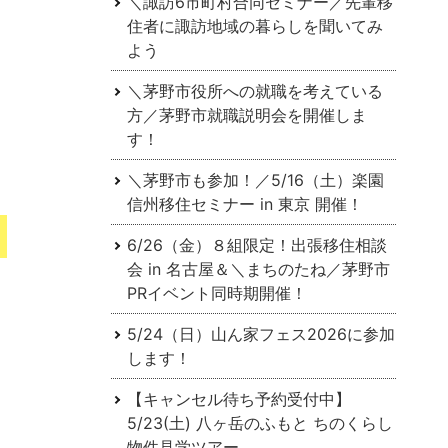
＼諏訪6市町村合同セミナー／先輩移
住者に諏訪地域の暮らしを聞いてみ
よう
＼茅野市役所への就職を考えている
方／茅野市就職説明会を開催しま
す！
＼茅野市も参加！／5/16（土）楽園
信州移住セミナー in 東京 開催！
6/26（金）８組限定！出張移住相談
会 in 名古屋＆＼まちのたね／茅野市
PRイベント同時期開催！
5/24（日）山ん家フェス2026に参加
します！
【キャンセル待ち予約受付中】
5/23(土) 八ヶ岳のふもと ちのくらし
物件見学ツアー