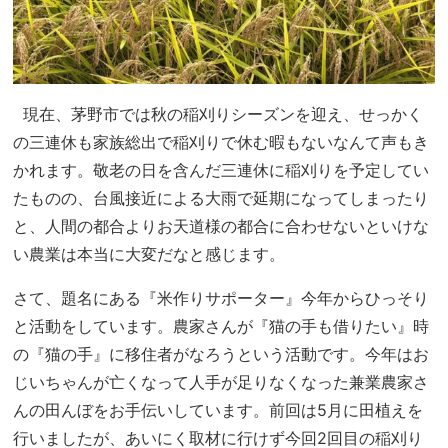
現在、茅野市では秋の稲刈りシーズンを迎え、せっかく
の三連休も家族総出で稲刈りで休む暇もないなんて声もき
かれます。敬老の日を含んだ三連休に稲刈りを予定してい
たものの、台風接近による大雨で延期になってしまったり
と、人間の都合よりお天道様の都合に合わせないといけな
い農業は本当に大変だなと感じます。
さて、題名にある『米作りサポーター』今年からひっそり
と活動をしています。農家さんが『猫の手も借りたい』時
の『猫の手』に移住者がなろうという活動です。今年はお
じいちゃんが亡くなって人手が足りなくなった兼業農家さ
んの田んぼをお手伝いしています。前回は5月に田植えを
行いましたが、あいにく取材に行けず今回2回目の稲刈り