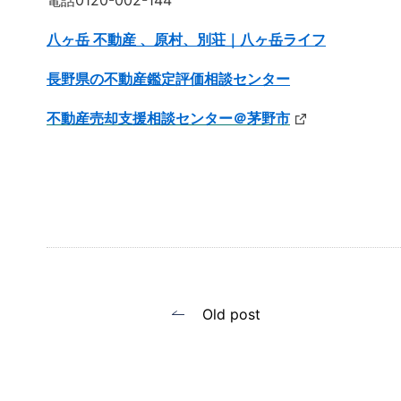
八ヶ岳 不動産 、原村、別荘｜八ヶ岳ライフ
長野県の不動産鑑定評価相談センター
不動産売却支援相談センター＠茅野市
投
Old post
稿
ナ