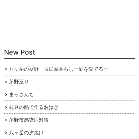
稿
ナ
ビ
ゲ
ー
New Post
シ
ョ
八ヶ岳の裾野 古民家暮らしー庭を愛でるー
ン
茅野巡り
まっさんち
枝豆の餡で作るおはぎ
茅野市感染症対策
八ヶ岳の夕焼け