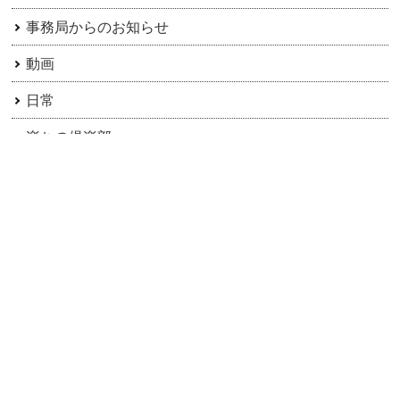
事務局からのお知らせ
動画
日常
楽ちの倶楽部
楽園信州ちのイベント
移住者・二地域居住者へ
茅野市のご紹介
アーカイブ