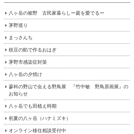
シ
ョ
八ヶ岳の裾野 古民家暮らしー庭を愛でるー
ン
茅野巡り
まっさんち
枝豆の餡で作るおはぎ
茅野市感染症対策
八ヶ岳の夕焼け
蓼科の野山で会える野鳥展 『竹中敏 野鳥原画展』の
お知らせ
八ヶ岳でも田植え時期
初夏の八ヶ岳（ハナミズキ）
オンライン移住相談受付中