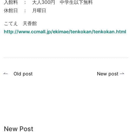
入館料 ： 大人300円 中学生以下無料
休館日 ： 月曜日
こてえ 天香館
http://www.ccmall.jp/ekimae/tenkokan/tenkokan.html
投
Old post
New post
稿
ナ
ビ
ゲ
ー
New Post