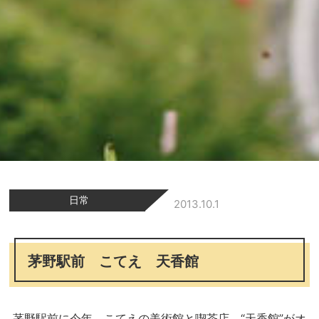
日常
2013.10.1
茅野駅前 こてえ 天香館
茅野駅前に今年 こてえの美術館と喫茶店 “天香館”がオ