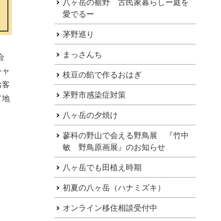
八ヶ岳の裾野 古民家暮らしー庭を
愛でるー
茅野巡り
まっさんち
会
シャ
枝豆の餡で作るおはぎ
お客
茅野市感染症対策
て地
八ヶ岳の夕焼け
蓼科の野山で会える野鳥展 『竹中
敏 野鳥原画展』のお知らせ
八ヶ岳でも田植え時期
初夏の八ヶ岳（ハナミズキ）
オンライン移住相談受付中