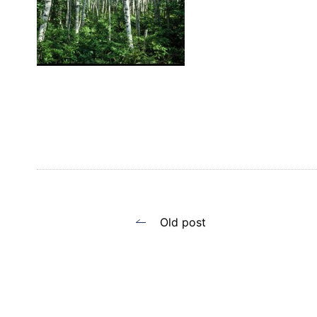
投
Old post
稿
ナ
ビ