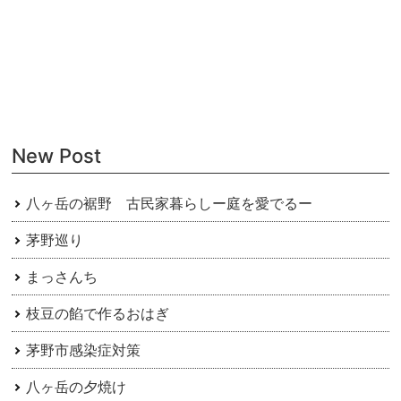
稿
ナ
ビ
ゲ
ー
New Post
シ
ョ
八ヶ岳の裾野 古民家暮らしー庭を愛でるー
ン
茅野巡り
まっさんち
枝豆の餡で作るおはぎ
茅野市感染症対策
八ヶ岳の夕焼け