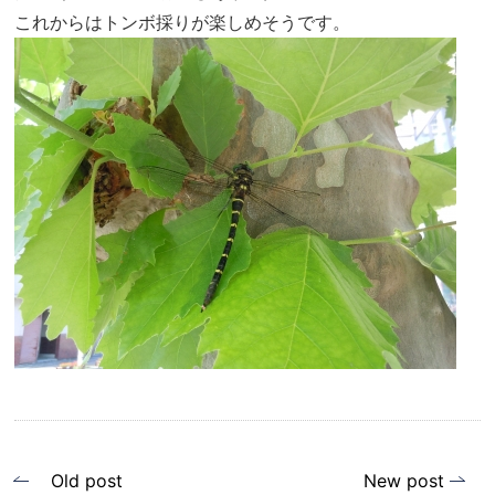
これからはトンボ採りが楽しめそうです。
投
Old post
New post