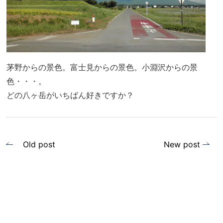
茅野からの景色。富士見からの景色。小淵沢からの景
色・・・。
どの八ヶ岳がいちばん好きですか？
投
Old post
New post
稿
ナ
ビ
ゲ