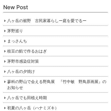
ー
New Post
シ
ョ
八ヶ岳の裾野 古民家暮らしー庭を愛でるー
ン
茅野巡り
まっさんち
枝豆の餡で作るおはぎ
茅野市感染症対策
八ヶ岳の夕焼け
蓼科の野山で会える野鳥展 『竹中敏 野鳥原画展』の
お知らせ
八ヶ岳でも田植え時期
初夏の八ヶ岳（ハナミズキ）