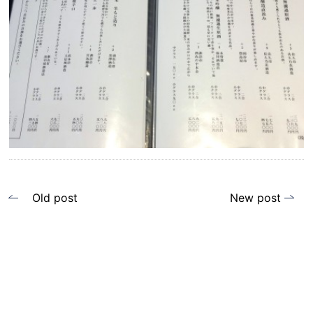
投
Old post
New post
稿
ナ
ビ
ゲ