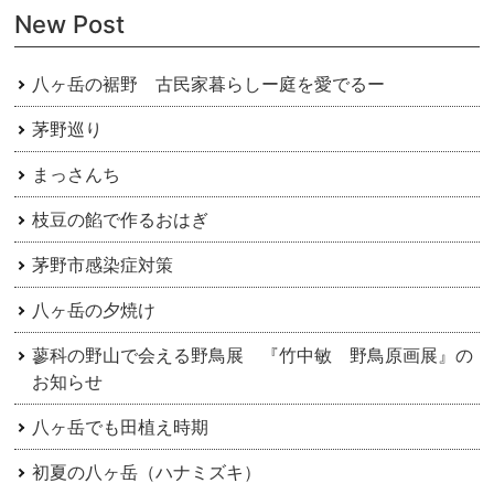
ー
New Post
シ
ョ
八ヶ岳の裾野 古民家暮らしー庭を愛でるー
ン
茅野巡り
まっさんち
枝豆の餡で作るおはぎ
茅野市感染症対策
八ヶ岳の夕焼け
蓼科の野山で会える野鳥展 『竹中敏 野鳥原画展』の
お知らせ
八ヶ岳でも田植え時期
初夏の八ヶ岳（ハナミズキ）