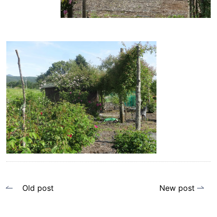
投
Old post
New post
稿