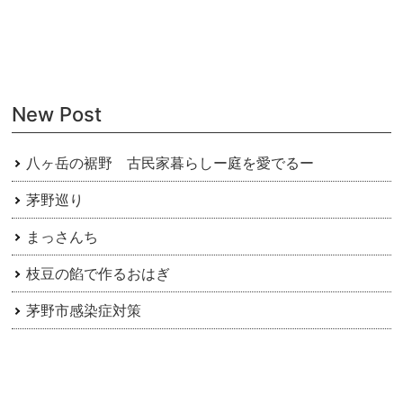
ナ
ビ
ゲ
ー
New Post
シ
ョ
八ヶ岳の裾野 古民家暮らしー庭を愛でるー
ン
茅野巡り
まっさんち
枝豆の餡で作るおはぎ
茅野市感染症対策
八ヶ岳の夕焼け
蓼科の野山で会える野鳥展 『竹中敏 野鳥原画展』の