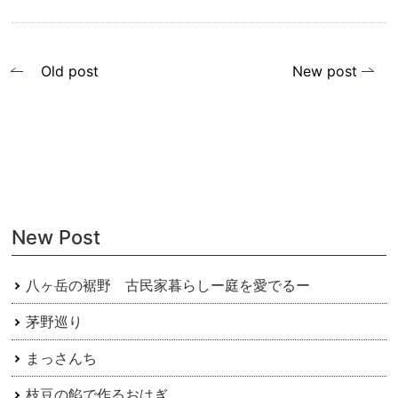
投
Old post
New post
稿
ナ
ビ
ゲ
ー
New Post
シ
ョ
八ヶ岳の裾野 古民家暮らしー庭を愛でるー
ン
茅野巡り
まっさんち
枝豆の餡で作るおはぎ