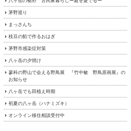
八ヶ岳の裾野 古民家暮らしー庭を愛でるー
ン
茅野巡り
まっさんち
枝豆の餡で作るおはぎ
茅野市感染症対策
八ヶ岳の夕焼け
蓼科の野山で会える野鳥展 『竹中敏 野鳥原画展』の
お知らせ
八ヶ岳でも田植え時期
初夏の八ヶ岳（ハナミズキ）
オンライン移住相談受付中