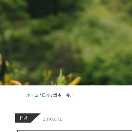
ホーム
日常
坂本 養川
日常
2010.07.6