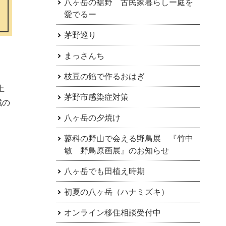
八ヶ岳の裾野 古民家暮らしー庭を
愛でるー
茅野巡り
まっさんち
枝豆の餡で作るおはぎ
上
茅野市感染症対策
城の
八ヶ岳の夕焼け
蓼科の野山で会える野鳥展 『竹中
敏 野鳥原画展』のお知らせ
八ヶ岳でも田植え時期
初夏の八ヶ岳（ハナミズキ）
オンライン移住相談受付中