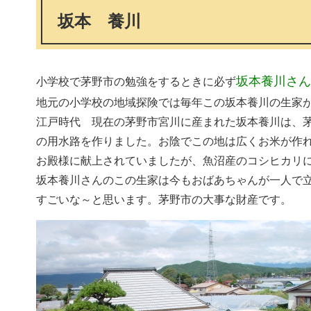
坂本 養川
坂本養川さん
小学校で茅野市の勉強をするときに必ず
地元の小学校の地域探険では毎年この坂本養川の生家
江戸時代 現在の茅野市宮川に産まれた坂本養川は、茅
の用水路を作りました。お陰でこの地は広くお米が作
お殿様に献上されていましたが、魚沼産のコシヒカリ
坂本養川さんのこの生家は今もおばあちゃんが一人で
すごいな～と思います。茅野市の大事な財産です。