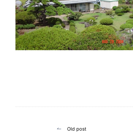
投
Old post