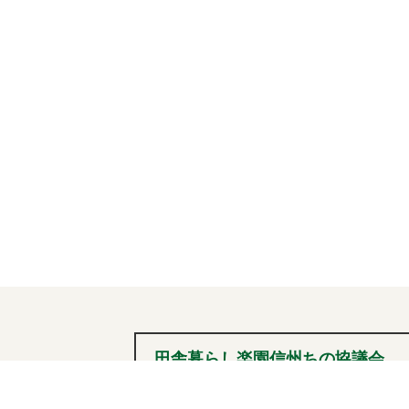
田舎暮らし楽園信州ちの協議会
0266-72-2101
tel
（内線236）