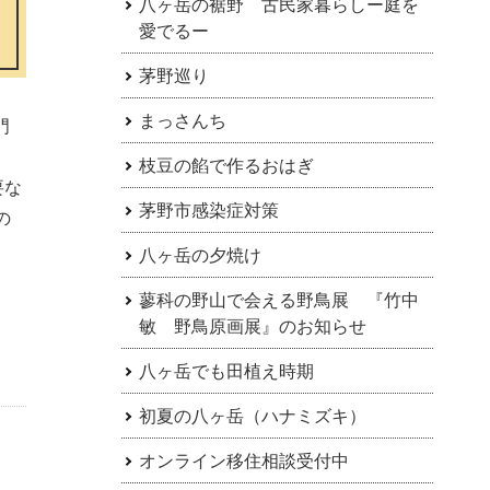
八ヶ岳の裾野 古民家暮らしー庭を
愛でるー
茅野巡り
まっさんち
門
枝豆の餡で作るおはぎ
要な
茅野市感染症対策
の
八ヶ岳の夕焼け
蓼科の野山で会える野鳥展 『竹中
敏 野鳥原画展』のお知らせ
八ヶ岳でも田植え時期
初夏の八ヶ岳（ハナミズキ）
オンライン移住相談受付中