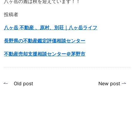
八ヶ岳の麓は秋を迎えています！！
投稿者
八ヶ岳 不動産 、原村、別荘｜八ヶ岳ライフ
長野県の不動産鑑定評価相談センター
不動産売却支援相談センター＠茅野市
投
Old post
New post
稿
ナ
ビ
ゲ
ー