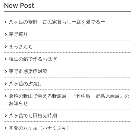
New Post
シ
ョ
八ヶ岳の裾野 古民家暮らしー庭を愛でるー
ン
茅野巡り
まっさんち
枝豆の餡で作るおはぎ
茅野市感染症対策
八ヶ岳の夕焼け
蓼科の野山で会える野鳥展 『竹中敏 野鳥原画展』の
お知らせ
八ヶ岳でも田植え時期
初夏の八ヶ岳（ハナミズキ）