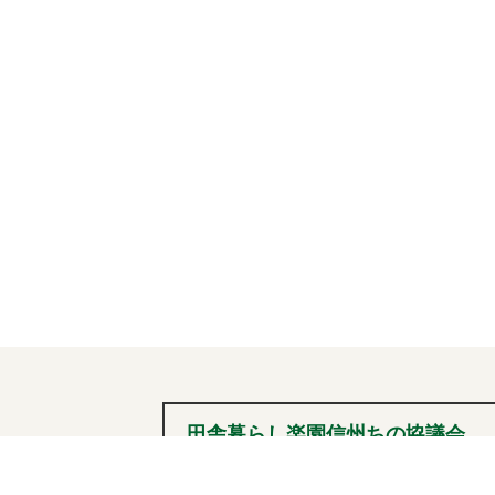
ビ
ゲ
ー
シ
ョ
ン
田舎暮らし楽園信州ちの協議会
0266-72-2101
tel
（内線236）