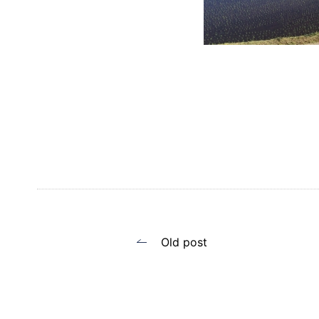
投
Old post
稿
ナ