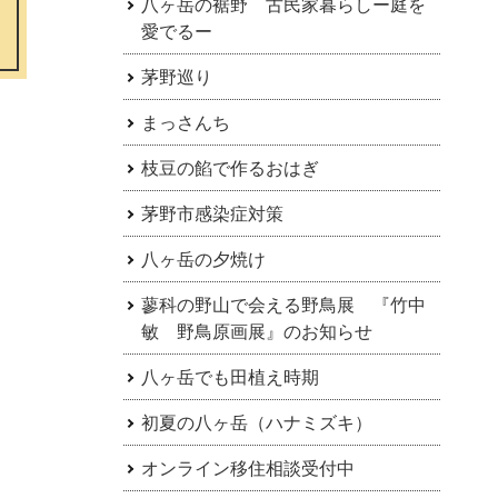
八ヶ岳の裾野 古民家暮らしー庭を
愛でるー
茅野巡り
まっさんち
枝豆の餡で作るおはぎ
茅野市感染症対策
八ヶ岳の夕焼け
蓼科の野山で会える野鳥展 『竹中
敏 野鳥原画展』のお知らせ
八ヶ岳でも田植え時期
初夏の八ヶ岳（ハナミズキ）
オンライン移住相談受付中