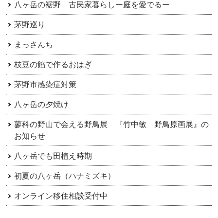
ョ
八ヶ岳の裾野 古民家暮らしー庭を愛でるー
ン
茅野巡り
まっさんち
枝豆の餡で作るおはぎ
茅野市感染症対策
八ヶ岳の夕焼け
蓼科の野山で会える野鳥展 『竹中敏 野鳥原画展』の
お知らせ
八ヶ岳でも田植え時期
初夏の八ヶ岳（ハナミズキ）
オンライン移住相談受付中