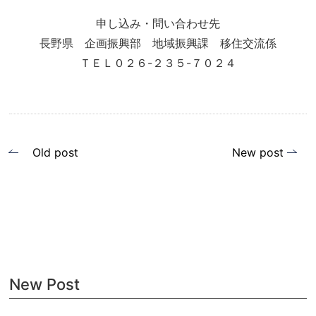
申し込み・問い合わせ先
長野県 企画振興部 地域振興課 移住交流係
ＴＥＬ０２６-２３５-７０２４
投
Old post
New post
稿
ナ
ビ
ゲ
ー
New Post
シ