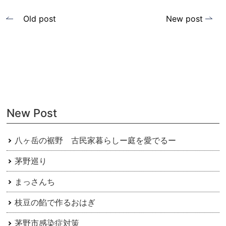
投
Old post
New post
稿
ナ
ビ
ゲ
ー
New Post
シ
ョ
八ヶ岳の裾野 古民家暮らしー庭を愛でるー
ン
茅野巡り
まっさんち
枝豆の餡で作るおはぎ
茅野市感染症対策