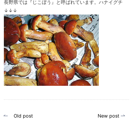
長野県では『じこぼう』と呼ばれています。ハナイグチ
↓↓↓
投
Old post
New post
稿