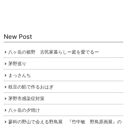
ナ
ビ
ゲ
ー
New Post
シ
ョ
八ヶ岳の裾野 古民家暮らしー庭を愛でるー
ン
茅野巡り
まっさんち
枝豆の餡で作るおはぎ
茅野市感染症対策
八ヶ岳の夕焼け
蓼科の野山で会える野鳥展 『竹中敏 野鳥原画展』の