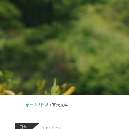
ホーム
日常
寒天見学
日常
2011.02.2