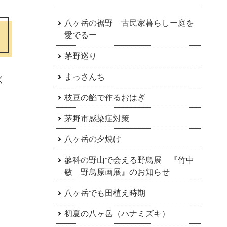
八ヶ岳の裾野 古民家暮らしー庭を
愛でるー
茅野巡り
まっさんち
く
枝豆の餡で作るおはぎ
茅野市感染症対策
八ヶ岳の夕焼け
蓼科の野山で会える野鳥展 『竹中
敏 野鳥原画展』のお知らせ
八ヶ岳でも田植え時期
初夏の八ヶ岳（ハナミズキ）