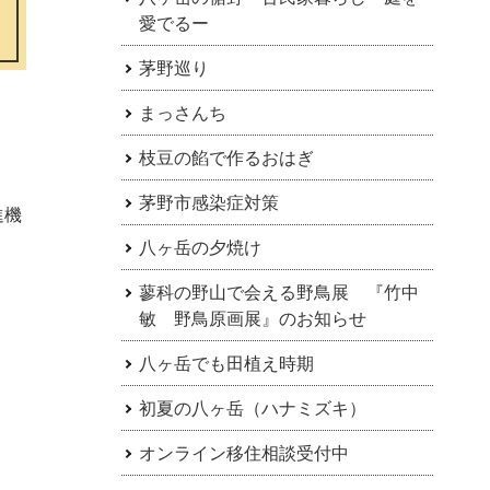
愛でるー
茅野巡り
まっさんち
枝豆の餡で作るおはぎ
茅野市感染症対策
進機
八ヶ岳の夕焼け
蓼科の野山で会える野鳥展 『竹中
敏 野鳥原画展』のお知らせ
八ヶ岳でも田植え時期
初夏の八ヶ岳（ハナミズキ）
オンライン移住相談受付中