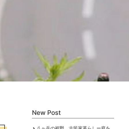
New Post
八ヶ岳の裾野 古民家暮らしー庭を