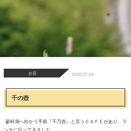
お店
2010.07.26
千の壺
蓼科湖へ向かう手前『千乃壺』と言うＣＡＦＥがあり、ラ
ンチに行ってきました。