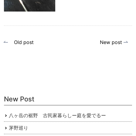
投
Old post
New post
稿
ナ
ビ
ゲ
ー
New Post
シ
ョ
八ヶ岳の裾野 古民家暮らしー庭を愛でるー
ン
茅野巡り