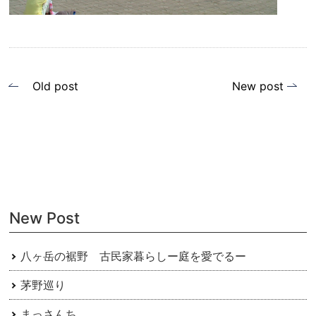
投
Old post
New post
稿
ナ
ビ
ゲ
ー
New Post
シ
ョ
八ヶ岳の裾野 古民家暮らしー庭を愛でるー
ン
茅野巡り
まっさんち