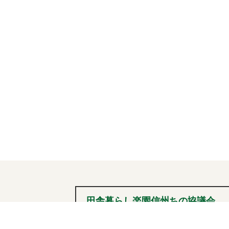
ー
シ
ョ
ン
田舎暮らし楽園信州ちの協議会
0266-72-2101
tel
（内線236）