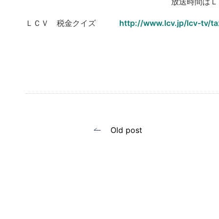
放送時間はＬ
ＬＣＶ 税金クイズ
http://www.lcv.jp/lcv-tv/t
投
Old post
稿
ナ
ビ
ゲ