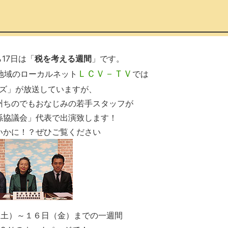
ら17日は「
税を考える週間
」です。
ＬＣＶ－ＴＶ
地域のローカルネット
では
ズ」が放送していますが、
州ちのでもおなじみの若手スタッフが
係協議会」代表で出演致します！
いかに！？ぜひご覧ください
(土）～１６日（金）までの一週間