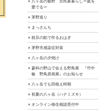
八ヶ岳の裾野 古民家暮らしー庭を
愛でるー
茅野巡り
まっさんち
枝豆の餡で作るおはぎ
茅野市感染症対策
八ヶ岳の夕焼け
蓼科の野山で会える野鳥展 『竹中
敏 野鳥原画展』のお知らせ
八ヶ岳でも田植え時期
初夏の八ヶ岳（ハナミズキ）
オンライン移住相談受付中