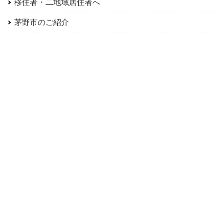
移住者・二地域居住者へ
茅野市のご紹介
アーカイブ
田舎暮らし楽園信州ちの協議会
0266-72-2101
tel
（内線236）
https://rakuc.net/