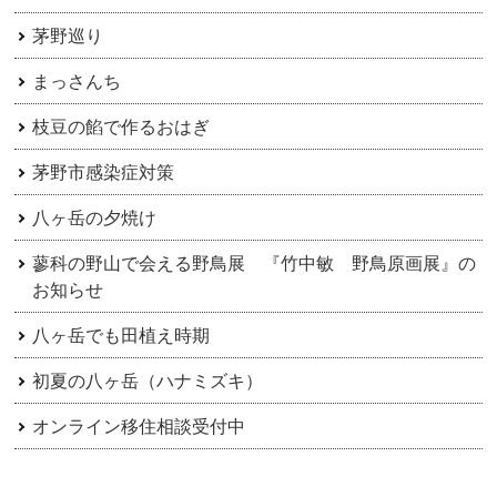
ン
茅野巡り
まっさんち
枝豆の餡で作るおはぎ
茅野市感染症対策
八ヶ岳の夕焼け
蓼科の野山で会える野鳥展 『竹中敏 野鳥原画展』の
お知らせ
八ヶ岳でも田植え時期
初夏の八ヶ岳（ハナミズキ）
オンライン移住相談受付中