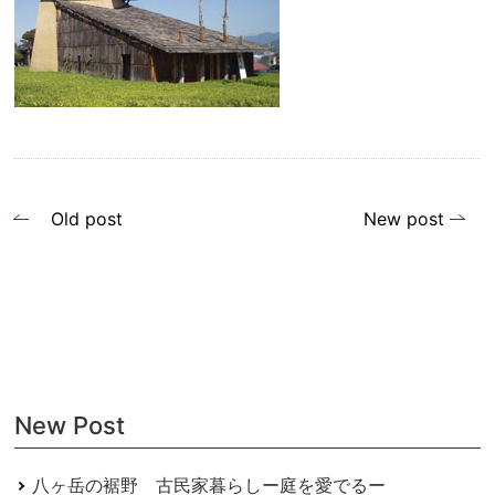
投
Old post
New post
稿
ナ
ビ
ゲ
ー
New Post
シ
ョ
八ヶ岳の裾野 古民家暮らしー庭を愛でるー