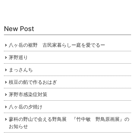
ビ
ゲ
ー
New Post
シ
ョ
八ヶ岳の裾野 古民家暮らしー庭を愛でるー
ン
茅野巡り
まっさんち
枝豆の餡で作るおはぎ
茅野市感染症対策
八ヶ岳の夕焼け
蓼科の野山で会える野鳥展 『竹中敏 野鳥原画展』の
お知らせ