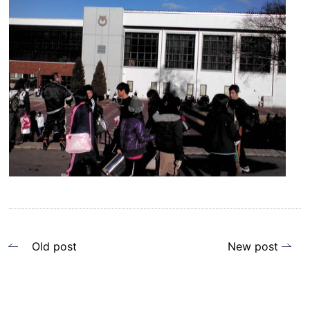
投
Old post
New post
稿
ナ